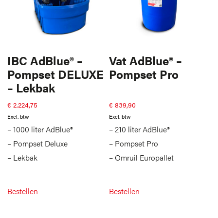
IBC AdBlue® –
Vat AdBlue® –
Pompset DELUXE
Pompset Pro
– Lekbak
€
2.224,75
€
839,90
Excl. btw
Excl. btw
– 1000 liter AdBlue®
– 210 liter AdBlue®
– Pompset Deluxe
– Pompset Pro
– Lekbak
– Omruil Europallet
Bestellen
Bestellen