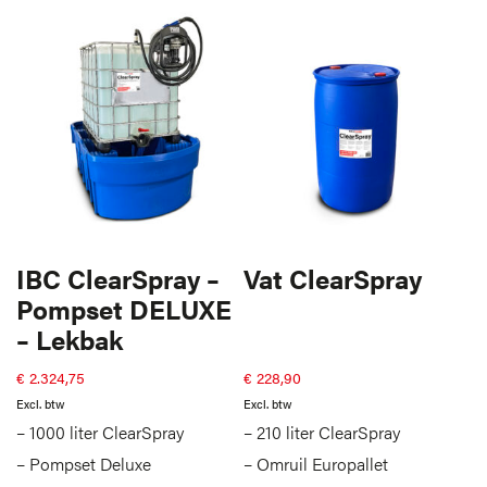
IBC ClearSpray –
Vat ClearSpray
Pompset DELUXE
– Lekbak
€
2.324,75
€
228,90
Excl. btw
Excl. btw
– 1000 liter ClearSpray
– 210 liter ClearSpray
– Pompset Deluxe
– Omruil Europallet