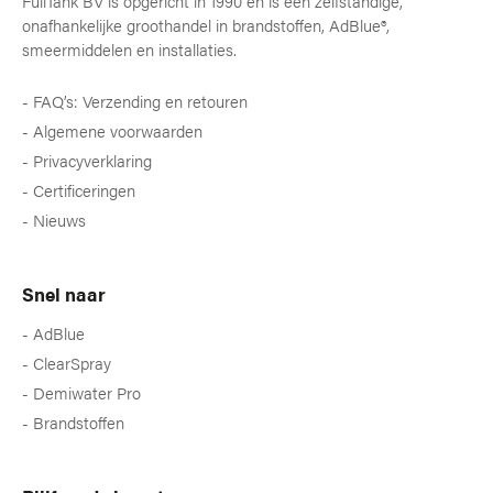
FullTank BV is opgericht in 1990 en is een zelfstandige,
onafhankelijke groothandel in brandstoffen, AdBlue®,
smeermiddelen en installaties.
FAQ’s: Verzending en retouren
Algemene voorwaarden
Privacyverklaring
Certificeringen
Nieuws
Snel naar
AdBlue
ClearSpray
Demiwater Pro
Brandstoffen