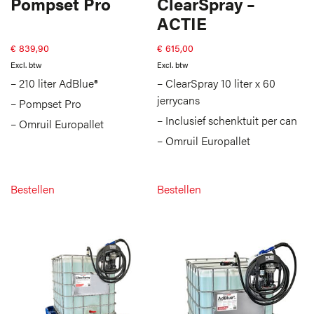
Pompset Pro
ClearSpray –
ACTIE
€
839,90
€
615,00
Excl. btw
Excl. btw
– 210 liter AdBlue®
– ClearSpray 10 liter x 60
jerrycans
– Pompset Pro
– Inclusief schenktuit per can
– Omruil Europallet
– Omruil Europallet
Bestellen
Bestellen